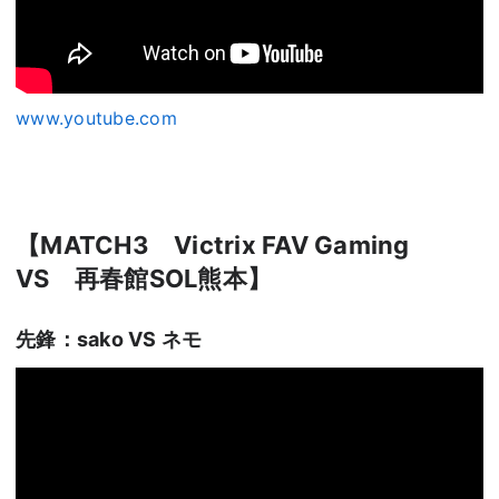
www.youtube.com
【MATCH3 Victrix FAV Gaming
VS 再春館SOL熊本】
先鋒：sako VS ネモ