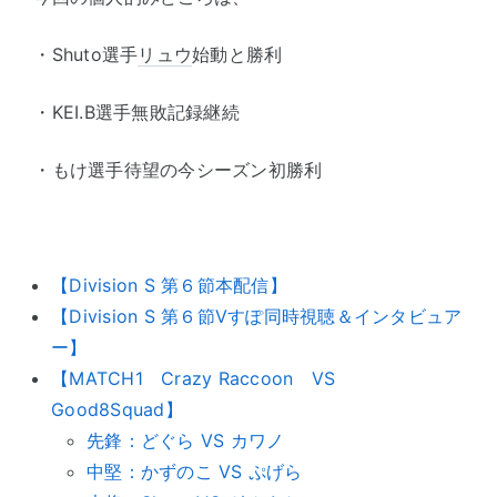
・Shuto選手
リュウ
始動と勝利
・KEI.B選手無敗記録継続
・もけ選手待望の今シーズン初勝利
【Division S 第６節本配信】
【Division S 第６節Vすぽ同時視聴＆インタビュア
ー】
【MATCH1 Crazy Raccoon VS
Good8Squad】
先鋒：どぐら VS カワノ
中堅：かずのこ VS ぷげら