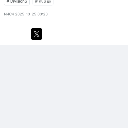
#
DivisionS
#
第６節
N4C4
2025-10-25 00:23